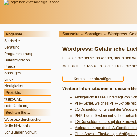
Startseite
⇔
Sonstiges
⇔ Wordpress: Gefäh
Angebote:
Startseite
Beratung
Wordpress: Gefährliche Lück
Programmierung
heise.de meldet schon wieder, das in den W
Datenmigration
Mein kleines CMS
kennt soche Probleme nich
Preise
Sonstiges
Linux
Neuigkeiten
Weitere Informationen in diesem Be
Projekte:
Amtsgericht Kassel untersagt von S
fastix-CMS
PHP-Skript, welches PHP-Skripte repa
code.fastix.org
LG Düsseldorf untersagt der Websty
Suchten Sie ...
PHP: Login-System mit sicher gehas
Webseite durchsuchen
LG Düsseldorf untersagt der Eurowe
fastix-Netztools
Verleumdungen durch Außendienste 
Schulungen vor Ort
Ohne Anwalt: Einstweilige Verfügung