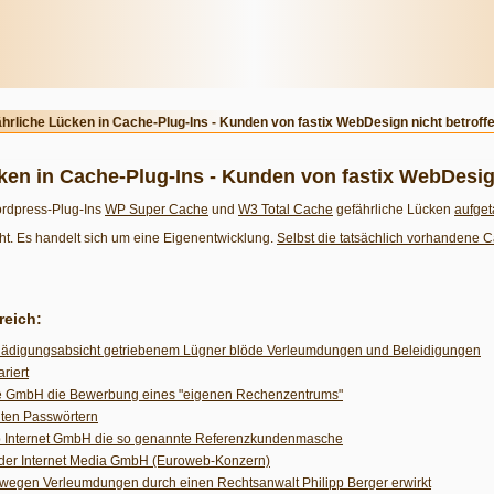
rliche Lücken in Cache-Plug-Ins - Kunden von fastix WebDesign nicht betroff
en in Cache-Plug-Ins - Kunden von fastix WebDesign
ordpress-Plug-Ins
WP Super Cache
und
W3 Total Cache
gefährliche Lücken
aufget
t. Es handelt sich um eine Eigenentwicklung.
Selbst die tatsächlich vorhandene C
reich:
chädigungsabsicht getriebenem Lügner blöde Verleumdungen und Beleidigungen
riert
le GmbH die Bewerbung eines "eigenen Rechenzentrums"
hten Passwörtern
b Internet GmbH die so genannte Referenzkundenmasche
der Internet Media GmbH (Euroweb-Konzern)
 wegen Verleumdungen durch einen Rechtsanwalt Philipp Berger erwirkt