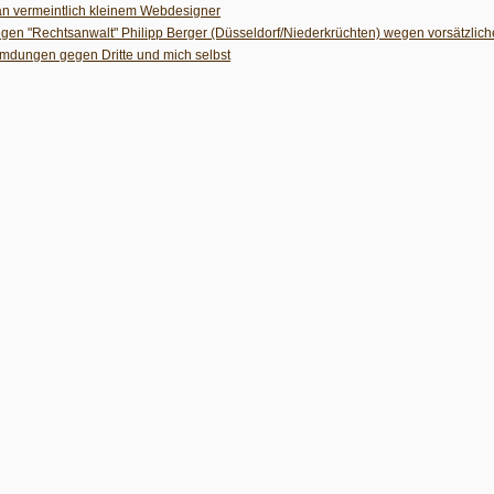
an vermeintlich kleinem Webdesigner
gegen "Rechtsanwalt" Philipp Berger (Düsseldorf/Niederkrüchten) wegen vorsätzlic
umdungen gegen Dritte und mich selbst