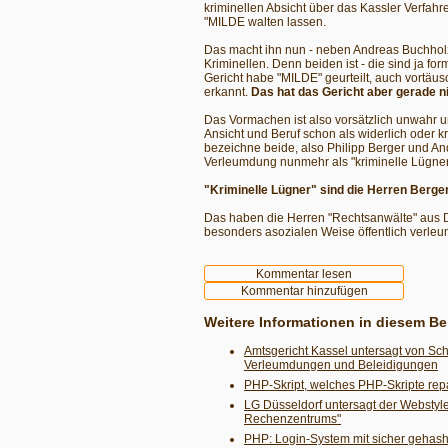
kriminellen Absicht über das Kassler Verfahr
"MILDE walten lassen.
Das macht ihn nun - neben Andreas Buchholz, 
Kriminellen. Denn beiden ist - die sind ja f
Gericht habe "MILDE" geurteilt, auch vortäusc
erkannt.
Das hat das Gericht aber gerade n
Das Vormachen ist also vorsätzlich unwahr u
Ansicht und Beruf schon als widerlich oder 
bezeichne beide, also Philipp Berger und An
Verleumdung nunmehr als "kriminelle Lügner
"Kriminelle Lügner" sind die Herren Berge
Das haben die Herren "Rechtsanwälte" aus D
besonders asozialen Weise öffentlich verle
Weitere Informationen in diesem Be
Amtsgericht Kassel untersagt von S
Verleumdungen und Beleidigungen
PHP-Skript, welches PHP-Skripte repa
LG Düsseldorf untersagt der Websty
Rechenzentrums"
PHP: Login-System mit sicher gehas