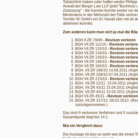
Tatsächlich haben oder hatten weder Philip
Anwalt der Berger Law LLP (jetzt "Buchholz 
Zulassung" - die Kanzlei konnte weder vor d
Mindestens in der Mehrzahl der Fälle vertrat
Tochter W. GmbH ein Dr. Nasall (der mit all d
ablehnen konnte).
Zum anderen kann man sich ja mal die Bil
BGH II ZR 79/09
- Revison verloren
BGH VII ZR 111/10
- Revison verlore
BGH VII ZR 133/10
- Revison verlor
BGH VII ZR 134/10
- Revison verlor
BGH VII ZR 135/10
- Revison verlor
BGH VII ZR 146/10
- Revison verlor
BGH VII ZR 164/10
- Revison verlor
BGH, VII ZR 186/10 14.09.2011 (Arg
BGH, VII ZR 208/10 07.04.2011 (Arg
BGH VII ZR 223/10
- Revison verlor
BGH, VII ZR 22/11 15.04.2011 (Argl
BGH, VII ZR 43/11 15.04.2011 (Argl
BGH, VII ZR 44/11 15.04.2011 (Argl
BGH VII ZR 45/11
- Revison verloren
BGH, VII ZR 337/12, 08.03.2013 (Rev
zurückgenommen.)
Das sind 9 verlorene Verfahren und 5 zurüc
Gesamtquote liegt bei 14:1.
Mal ein Vergleich dazu:
Die Aussage ist also so wahr wie die eines T