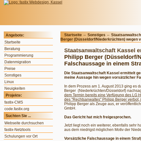
Startseite
⇔
Sonstiges
⇔ Staatsanwaltscha
Angebote:
Berger (Düsseldorf/Niederkrüchten) wegen v
Startseite
Beratung
Staatsanwaltschaft Kassel e
Programmierung
Philipp Berger (Düsseldorf/
Datenmigration
Falschaussage in einem Str
Preise
Die Staatsanwaltschaft Kassel ermittelt g
Sonstiges
meine Aussage hin wegen vorsätzlicher Fa
Linux
In dem Prozess am 1. August 2013 ging es da
Neuigkeiten
Berger (Niederkrüchten/Düsseldorf) nachsage
dem Termin bereits eine Verfügung des LG Ha
Projekte:
des "Rechtsanwaltes" Philipp Berger verbot,
fastix-CMS
Philipp Berger als Zeuge aus, er veröffentlic
GmbH.
code.fastix.org
Suchten Sie ...
Das Gericht hat mich freigesprochen.
Webseite durchsuchen
Jetzt liegt noch ein weiterer, ebenfalls sehr 
fastix-Netztools
aus dem niedrigst möglichen Motiv der Niede
Schulungen vor Ort
Vorsätzliche Falschaussage in einem Stra