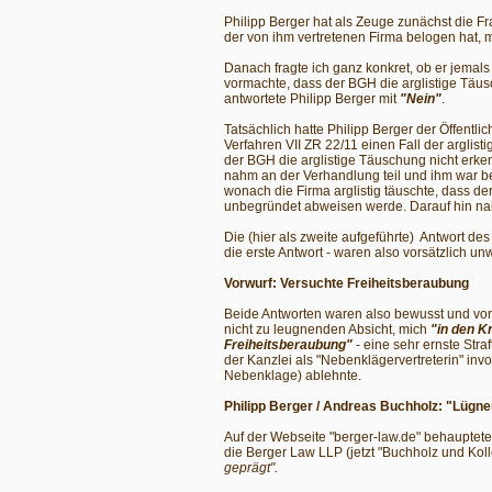
Philipp Berger hat als Zeuge zunächst die Fra
der von ihm vertretenen Firma belogen hat, 
Danach fragte ich ganz konkret, ob er jemals 
vormachte, dass der BGH die arglistige Täus
antwortete Philipp Berger mit
"Nein"
.
Tatsächlich hatte Philipp Berger der Öffentl
Verfahren VII ZR 22/11 einen Fall der argli
der BGH die arglistige Täuschung nicht erk
nahm an der Verhandlung teil und ihm war be
wonach die Firma arglistig täuschte, dass der
unbegründet abweisen werde. Darauf hin na
Die (hier als zweite aufgeführte) Antwort de
die erste Antwort - waren also vorsätzlich un
Vorwurf: Versuchte Freiheitsberaubung
Beide Antworten waren also bewusst und vor
nicht zu leugnenden Absicht, mich
"in den K
Freiheitsberaubung"
- eine sehr ernste Stra
der Kanzlei als "Nebenklägervertreterin" invo
Nebenklage) ablehnte.
Philipp Berger / Andreas Buchholz: "Lügne
Auf der Webseite "berger-law.de" behauptet
die Berger Law LLP (jetzt "Buchholz und Kol
geprägt".