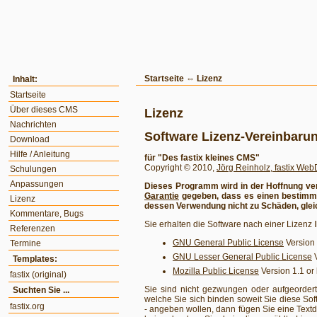
Startseite
⇔
Lizenz
Inhalt:
Startseite
Über dieses CMS
Lizenz
Nachrichten
Software Lizenz-Vereinbaru
Download
Hilfe / Anleitung
für "Des fastix kleines CMS"
Copyright © 2010,
Jörg Reinholz, fastix We
Schulungen
Anpassungen
Dieses Programm wird in der Hoffnung vert
Garantie
gegeben, dass es einen bestimmte
Lizenz
dessen Verwendung nicht zu Schäden, gleic
Kommentare, Bugs
Sie erhalten die Software nach einer Lizenz 
Referenzen
GNU General Public License
Version 
Termine
GNU Lesser General Public License
V
Templates:
Mozilla Public License
Version 1.1 or 
fastix (original)
Sie sind nicht gezwungen oder aufgeordert
Suchten Sie ...
welche Sie sich binden soweit Sie diese Soft
fastix.org
- angeben wollen, dann fügen Sie eine Textd