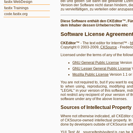
bei und geben Sie darin die gewählte Lizen
fastix WebDesign
Version der Software nicht daran hindern, d
fastix Trainings
zu vervielfältigen, zu verteilen oder anzupas
code.fastix.org
Diese Software enthält den
CKEditor™. Für
dem Inhaber dessen Urheberrechte ein:
Software License Agreemen
CKEditor™
- The text editor for Internet™ -
h
Copyright © 2003-2009,
CKSource
- Frederic
Licensed under the terms of any of the follow
GNU General Public License
Version 2
GNU Lesser General Public License
V
Mozilla Public License
Version 1.1 or 
You are not required to, but if you want to e
to when using, reproducing, modifying and di
"LEGAL" in your version of this software, ind
not restrict any recipient of your version of 
software under any of the above licenses.
Sources of Intellectual Property
Where not otherwise indicated, all CKEditor
of CKSource-owned intellectual property. In 
done by developers outside of CKSource with
YUI Test
: At _source/tests/yuitest.js can be