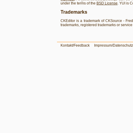
under the terms of the
BSD License
. YUI is 
Trademarks
CKEditor is a trademark of CKSource - Fre
trademarks, registered trademarks or service 
Kontakt/Feedback
Impressum/Datenschutz